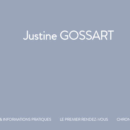
Justine
GOSSART
Psychanalyste
"Les mots qui vont surgir savent de nou
d'eux."
 & INFORMATIONS PRATIQUES
LE PREMIER RENDEZ-VOUS
CHRON