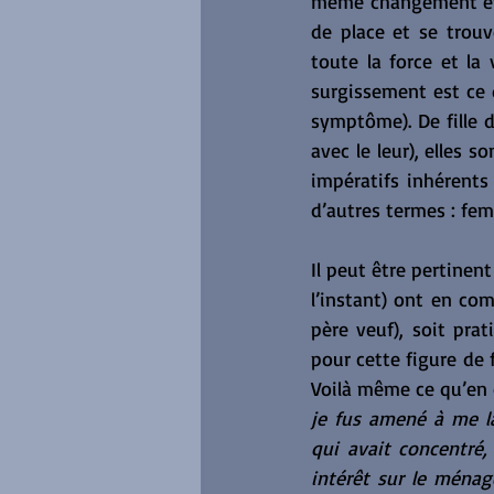
même changement et, 
de place et se trou
toute la force et la 
surgissement est ce q
symptôme). De fille d
avec le leur), elles 
impératifs inhérents
d’autres termes : fe
Il peut être pertinen
l’instant) ont en co
père veuf), soit pra
pour cette figure de 
Voilà même ce qu’en d
je fus amené à me la
qui avait concentré,
intérêt sur le ména