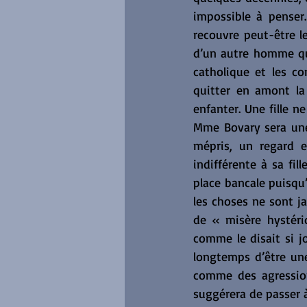
impossible à penser.
recouvre peut-être l
d’un autre homme que
catholique et les c
quitter en amont la 
enfanter. Une fille n
Mme Bovary sera une 
mépris, un regard e
indifférente à sa fil
place bancale puisqu’i
les choses ne sont j
de « misère hystéri
comme le disait si j
longtemps d’être une
comme des agression
suggérera de passer 