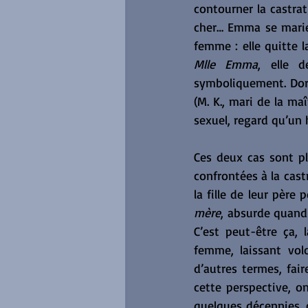
contourner la castra
cher… Emma se marie 
Mlle Emma
, elle d
symboliquement. Dora,
(M. K., mari de la ma
sexuel, regard qu’u
Ces deux cas sont pl
confrontées à la cast
la fille de leur père
mère
, absurde quand 
C’est peut-être ça, 
femme, laissant volo
d’autres termes, fair
cette perspective, o
quelques décennies, 