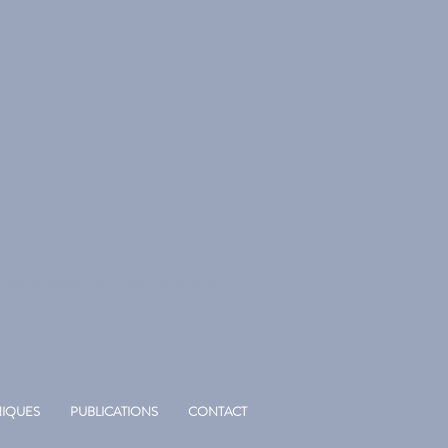
s des choses que nous ignorons
René Char
IQUES
PUBLICATIONS
CONTACT