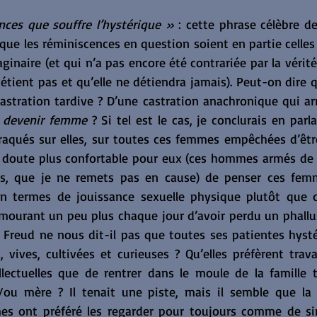
nces que souffre l’hystérique »
 : cette phrase célèbre d
que les réminiscences en question soient en partie celles de
aginaire (et qui n’a pas encore été contrariée par la vérit
détient pas et qu’elle ne détiendra jamais). Peut-on dire qu
stration tardive ? D’une castration anachronique qui arri
 
devenir femme
 ? Si tel est le cas, je conclurais en parl
raqués sur elles, sur toutes ces femmes empêchées d’êt
s doute plus confortable pour eux (ces hommes armés de 
ns, que je ne remets pas en cause) de penser ces fe
n termes de jouissance sexuelle physique plutôt que de
urant un peu plus chaque jour d’avoir perdu un phallus
. Freud ne nous dit-il pas que toutes ses patientes hyst
 vives, cultivées et curieuses ? Qu’elles préfèrent travail
llectuelles que de rentrer dans le moule de la famille tr
u mère ? Il tenait une piste, mais il semble que la fa
s ont préféré les regarder pour toujours comme de sim