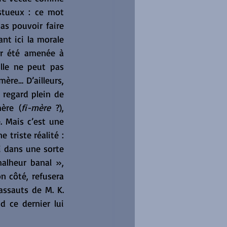
stueux : ce mot 
s pouvoir faire 
t ici la morale 
r été amenée à 
lle ne peut pas 
mère… D’ailleurs, 
regard plein de 
ère (
fi-mère 
?), 
. Mais c’est une 
triste réalité : 
 dans une sorte 
lheur banal », 
n côté, refusera 
ssauts de M. K. 
ce dernier lui 