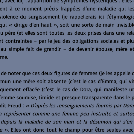
avec lui, l’apparition de symptômes hystériques : elles 
vent à ce moment précis frappées d’une maladie qui les
violence du surgissement (je rappellerais ici l’étymologi
ui « dirige d’en haut », soit une sorte de main invisible q
u père (et elles sont toutes les deux prises dans une rela
sont contraintes − par le jeu des obligations sociales et pl
 au simple fait de grandir − de devenir épouse, mère e
mme.
t de noter que ces deux figures de femmes (je les appelle
mmun une mère soit absente (c’est le cas d’Emma, qui vit
tiquement effacée (c’est le cas de Dora, qui manifeste un
femme soumise, timide et presque transparente dans le pa
it Freud : 
« D’après les renseignements fournis par Dora 
 représenter comme une femme peu instruite et surtout 
 depuis la maladie de son mari et la désunion qui s’en s
ge »
. Elles ont donc tout le champ pour être seules avec 