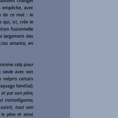
doivent changer 
 empêche, avec 
e de ce mot : le 
ui, ici, crée le 
tion fusionnelle 
us largement des 
t/ou amante, en 
 comme cela pour 
 seule avec son 
 mépris certain 
ysage familial). 
et par son père, 
inintelligente, 
uivit, tout son 
le père et ainsi 