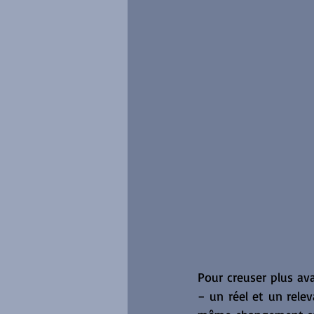
Pour creuser plus av
− un réel et un rele