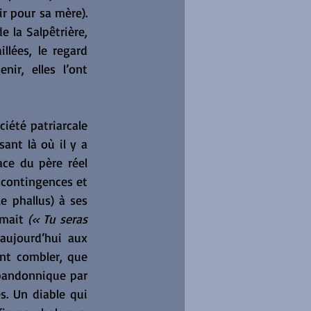
r pour sa mère). 
 la Salpêtrière, 
lées, le regard 
ir, elles l’ont 
iété patriarcale 
ant là où il y a 
e du père réel 
s contingences et 
e phallus) à ses 
mait 
(« Tu seras 
aujourd’hui aux 
nt combler, que 
bandonnique par 
s. Un diable qui 