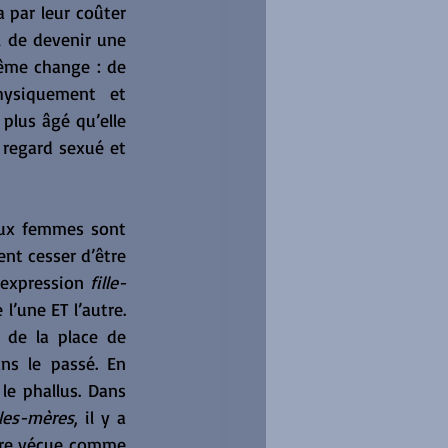
par leur coûter 
 de devenir une 
femme : elle quitte la ferme de son papa pour la ville et sa dénomination-même change : de 
ysiquement et 
plus âgé qu’elle 
 regard sexué et 
eux femmes sont 
nt cesser d’être 
’expression 
fille-
’une ET l’autre. 
 de la place de 
ns le passé. En 
le phallus. Dans 
lles-mères
, il y a 
ure vécue comme 