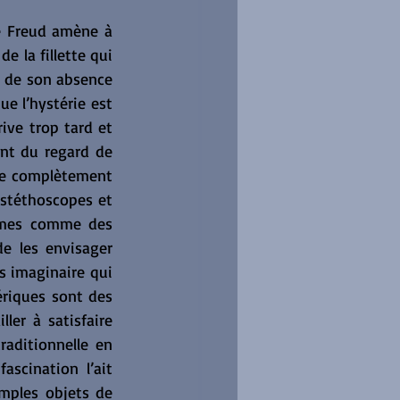
e Freud amène à 
 la fillette qui 
é de son absence 
e l’hystérie est 
ve trop tard et 
ant du regard de 
re complètement 
stéthoscopes et 
mmes comme des 
 les envisager 
 imaginaire qui 
ériques sont des 
ler à satisfaire 
aditionnelle en 
scination l’ait 
ples objets de 