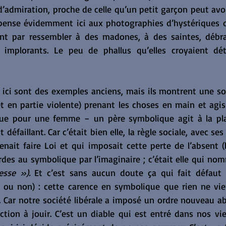
d’admiration, proche de celle qu’un petit garçon peut avoi
 pense évidemment ici aux photographies d’hystériques de
ent par ressembler à des madones, à des saintes, débrail
 implorants. Le peu de phallus qu’elles croyaient déten
ici sont des exemples anciens, mais ils montrent une soc
t en partie violente) prenant les choses en main et agiss
ue pour une femme − un père symbolique agit à la plac
 défaillant. Car c’était bien elle, la règle sociale, avec se
enait faire Loi et qui imposait cette perte de l’absent (l
es au symbolique par l’imaginaire ; c’était elle qui nom
esse »).
 Et c’est sans aucun doute ça qui fait défaut 
 ou non) : cette carence en symbolique que rien ne vie
r. Car notre société libérale a imposé un ordre nouveau a
ction à jouir. C’est un diable qui est entré dans nos vie