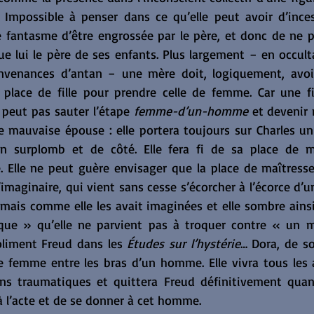
 Impossible à penser dans ce qu’elle peut avoir d’ince
e fantasme d’être engrossée par le père, et donc de ne pa
 lui le père de ses enfants. Plus largement − en occultan
onvenances d’antan − une mère doit, logiquement, avoi
place de fille pour prendre celle de femme. Car une fi
e peut pas sauter l’étape 
femme-d’un-homme
 et devenir 
mauvaise épouse : elle portera toujours sur Charles un 
n surplomb et de côté. Elle fera fi de sa place de m
le. Elle ne peut guère envisager que la place de maîtresse
maginaire, qui vient sans cesse s’écorcher à l’écorce d’une 
amais comme elle les avait imaginées et elle sombre ainsi
que » qu’elle ne parvient pas à troquer contre « un ma
oliment Freud dans les 
Études sur l’hystérie
… Dora, de so
 femme entre les bras d’un homme. Elle vivra tous les a
s traumatiques et quittera Freud définitivement quand 
à l’acte et de se donner à cet homme.