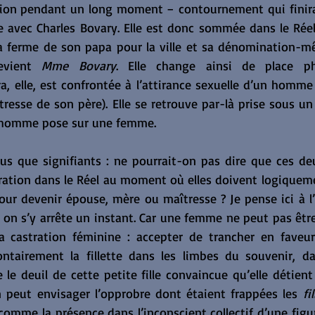
tion pendant un long moment − contournement qui finira 
avec Charles Bovary. Elle est donc sommée dans le Réel
evient 
Mme Bovary
. Elle change ainsi de place ph
 elle, est confrontée à l’attirance sexuelle d’un homme 
îtresse de son père). Elle se retrouve par-là prise sous un
n homme pose sur une femme.
us que signifiants : ne pourrait-on pas dire que ces d
ration dans le Réel au moment où elles doivent logiqueme
 pour devenir épouse, mère ou maîtresse ? Je pense ici à l
on s’y arrête un instant. Car une femme ne peut pas être l
la castration féminine : accepter de trancher en faveur
ntairement la fillette dans les limbes du souvenir, da
e le deuil de cette petite fille convaincue qu’elle détient 
n peut envisager l’opprobre dont étaient frappées les 
fi
comme la présence dans l’inconscient collectif d’une fig